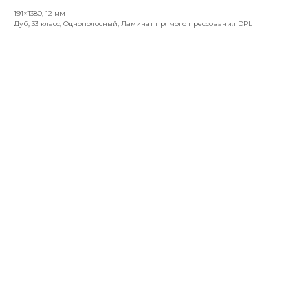
191×1380, 12 мм
Дуб, 33 класс, Однополосный, Ламинат прямого прессования DPL