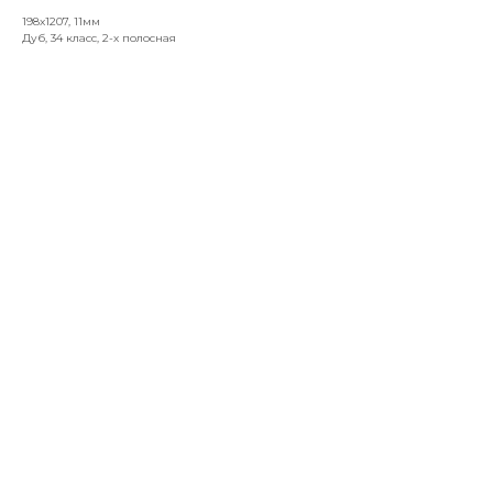
198x1207, 11мм
Дуб, 34 класс, 2-х полосная